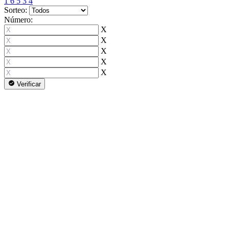
1
6
5
3
4
Sorteo:
Número:
X
X
X
X
X
Verificar