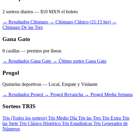
2 sorteos diarios — $10 MXN el boleto
→ Resultados Chispazo
→ Chispazo Clásico (21:15 hrs)
→
Chispazo De las Tres
Gana Gato
8 casillas — premios por líneas
→ Resultados Gana Gato
→ Último sorteo Gana Gato
Progol
Quinielas deportivas — Local, Empate y Visitante
→ Resultados Progol
→ Progol Revancha
→ Progol Media Semana
Sorteos TRIS
Tris (Todos los sorteos)
Tris Medio Día
Tris las Tres
Tris Extra
Tris
las Siete
Tris Clásico
Histórico Tris
Estadísticas Tris
Generador de
Números