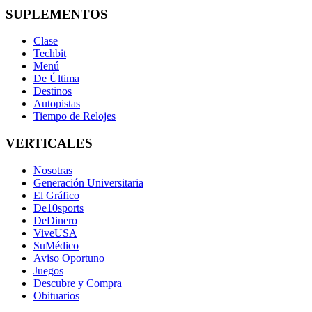
SUPLEMENTOS
Clase
Techbit
Menú
De Última
Destinos
Autopistas
Tiempo de Relojes
VERTICALES
Nosotras
Generación Universitaria
El Gráfico
De10sports
DeDinero
ViveUSA
SuMédico
Aviso Oportuno
Juegos
Descubre y Compra
Obituarios