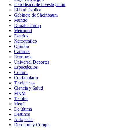
Periodismo de investigación
El Uni Explica
Gabinete de Sheinbaum
Mundo
Donald Trump
Metropoli
Estados
Narcotráfico
Opinión
Cartones
Economía
Universal Deportes
Espectáculos
Cultura
Confabulario
Tendencias
Ciencia y Salud
MXM
Techbit
Menú
De última
Destinos
Autopistas
Descubre y Compra