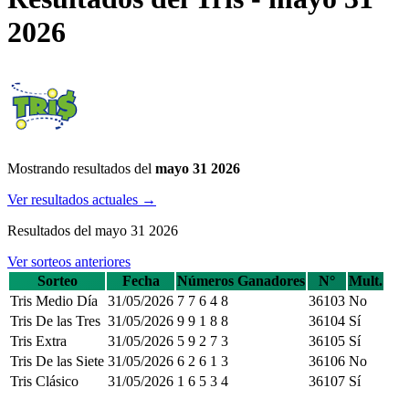
2026
Mostrando resultados del
mayo 31 2026
Ver resultados actuales →
Resultados del mayo 31 2026
Ver sorteos anteriores
Sorteo
Fecha
Números Ganadores
N°
Mult.
Tris Medio Día
31/05/2026
7
7
6
4
8
36103
No
Tris De las Tres
31/05/2026
9
9
1
8
8
36104
Sí
Tris Extra
31/05/2026
5
9
2
7
3
36105
Sí
Tris De las Siete
31/05/2026
6
2
6
1
3
36106
No
Tris Clásico
31/05/2026
1
6
5
3
4
36107
Sí