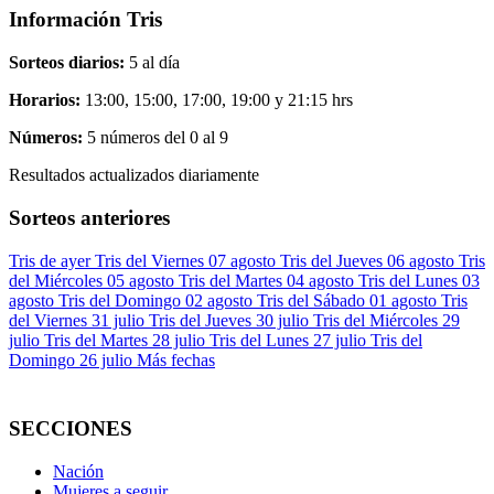
Información Tris
Sorteos diarios:
5 al día
Horarios:
13:00, 15:00, 17:00, 19:00 y 21:15 hrs
Números:
5 números del 0 al 9
Resultados actualizados diariamente
Sorteos anteriores
Tris de ayer
Tris del Viernes 07 agosto
Tris del Jueves 06 agosto
Tris
del Miércoles 05 agosto
Tris del Martes 04 agosto
Tris del Lunes 03
agosto
Tris del Domingo 02 agosto
Tris del Sábado 01 agosto
Tris
del Viernes 31 julio
Tris del Jueves 30 julio
Tris del Miércoles 29
julio
Tris del Martes 28 julio
Tris del Lunes 27 julio
Tris del
Domingo 26 julio
Más fechas
SECCIONES
Nación
Mujeres a seguir