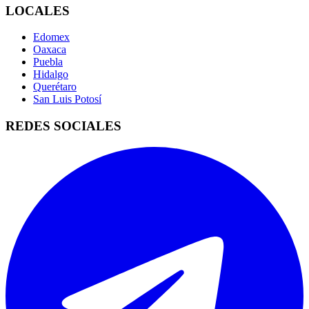
LOCALES
Edomex
Oaxaca
Puebla
Hidalgo
Querétaro
San Luis Potosí
REDES SOCIALES