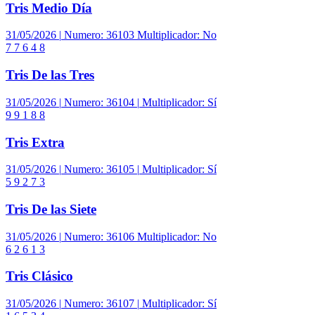
Tris Medio Día
31/05/2026
|
Numero:
36103
Multiplicador:
No
7
7
6
4
8
Tris De las Tres
31/05/2026
|
Numero:
36104
|
Multiplicador:
Sí
9
9
1
8
8
Tris Extra
31/05/2026
|
Numero:
36105
|
Multiplicador:
Sí
5
9
2
7
3
Tris De las Siete
31/05/2026
|
Numero:
36106
Multiplicador:
No
6
2
6
1
3
Tris Clásico
31/05/2026
|
Numero:
36107
|
Multiplicador:
Sí