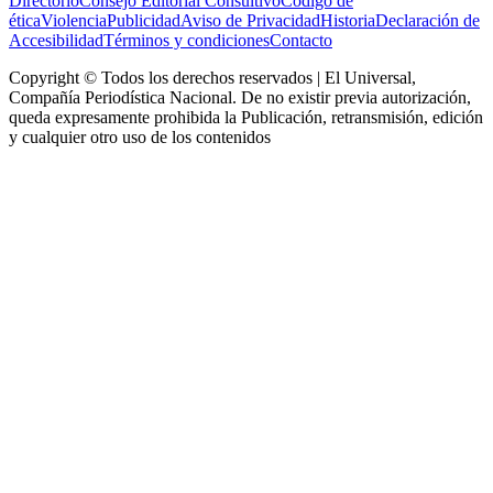
Directorio
Consejo Editorial Consultivo
Código de
ética
Violencia
Publicidad
Aviso de Privacidad
Historia
Declaración de
Accesibilidad
Términos y condiciones
Contacto
Copyright © Todos los derechos reservados | El Universal,
Compañía Periodística Nacional. De no existir previa autorización,
queda expresamente prohibida la Publicación, retransmisión, edición
y cualquier otro uso de los contenidos