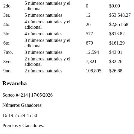
5 números naturales y el
2do.
0
$0.00
adicional
3er.
5 números naturales
12
$53,548.27
4 números naturales y el
4to.
26
$2,851.68
adicional
5to.
4 números naturales
577
$813.82
3 números naturales y el
6to.
679
$161.29
adicional
7mo.
3 números naturales
12,594
$43.01
2 números naturales y el
8vo.
7,321
$32.26
adicional
9no.
2 números naturales
108,895
$26.88
Revancha
Sorteo #4214
| 17/05/2026
Números Ganadores:
16
19
25
29
45
50
Premios y Ganadores: