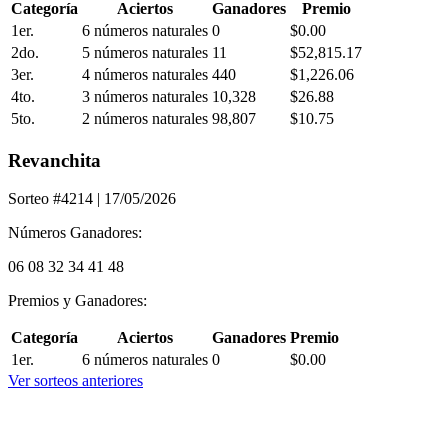
Categoría
Aciertos
Ganadores
Premio
1er.
6 números naturales
0
$0.00
2do.
5 números naturales
11
$52,815.17
3er.
4 números naturales
440
$1,226.06
4to.
3 números naturales
10,328
$26.88
5to.
2 números naturales
98,807
$10.75
Revanchita
Sorteo #4214
| 17/05/2026
Números Ganadores:
06
08
32
34
41
48
Premios y Ganadores:
Categoría
Aciertos
Ganadores
Premio
1er.
6 números naturales
0
$0.00
Ver sorteos anteriores